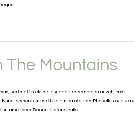
 neque.
 The Mountains
us, sed mattis elit malesuada. Lorem sapien acveh icula
t. Nunc elementum mattis diam eu aliquam. Phasellus augue nu
t sit amet sem. Donec eleifend nulla