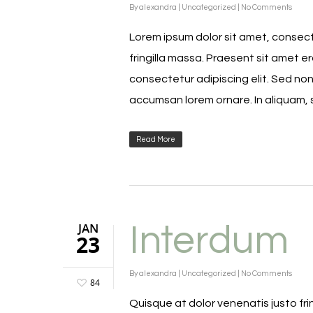
By
alexandra
|
Uncategorized
|
No Comments
Lorem ipsum dolor sit amet, consecte
fringilla massa. Praesent sit amet e
consectetur adipiscing elit. Sed non
accumsan lorem ornare. In aliquam, 
Read More
JAN
Interdum
23
By
alexandra
|
Uncategorized
|
No Comments
84
Quisque at dolor venenatis justo frin