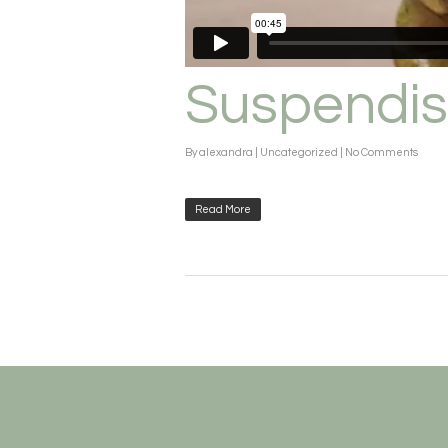
Suspendi
By
alexandra
|
Uncategorized
|
No Comments
Read More