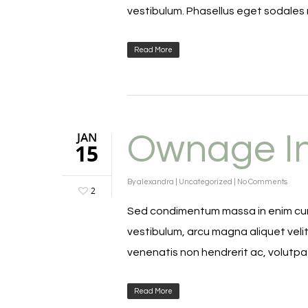
vestibulum. Phasellus eget sodales
Read More
JAN
Ownage In
15
By
alexandra
|
Uncategorized
|
No Comments
2
Sed condimentum massa in enim curs
vestibulum, arcu magna aliquet veli
venenatis non hendrerit ac, volutpa
Read More