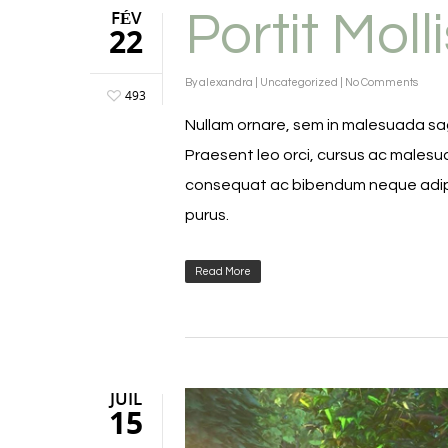
FÉV
Portit Moll
22
By
alexandra
|
Uncategorized
|
No Comments
493
Nullam ornare, sem in malesuada sag
Praesent leo orci, cursus ac malesua
consequat ac bibendum neque adipis
purus.
Read More
JUIL
Lecteur
15
vidéo