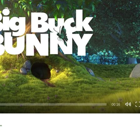
00:16
t