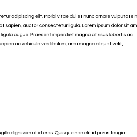
tur adipiscing elit. Morbi vitae dui et nunc ornare vulputate 
rat sapien, auctor consectetur ligula. Lorem ipsum dolor sit am
 ligula augue. Praesent imperdiet magna at risus lobortis ac
sapien ac vehicula vestibulum, arcu magna aliquet velit,
gilla dignissim ut id eros. Quisque non elit id purus feugiat