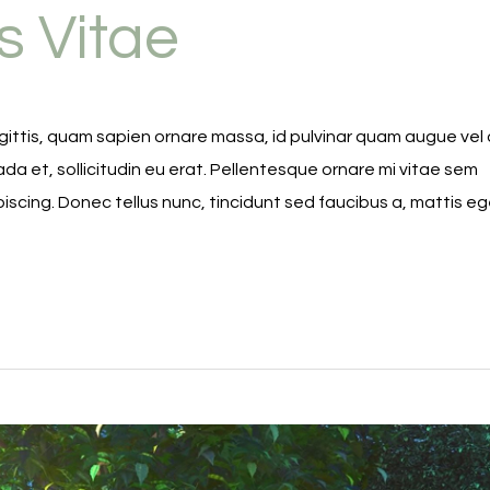
is Vitae
ittis, quam sapien ornare massa, id pulvinar quam augue vel o
da et, sollicitudin eu erat. Pellentesque ornare mi vitae sem
cing. Donec tellus nunc, tincidunt sed faucibus a, mattis eg