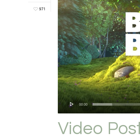
971
00:00
Video Pos