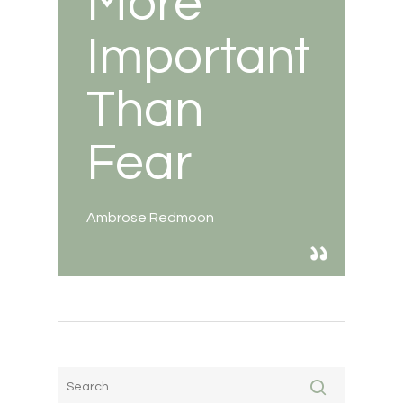
More
Important
Than
Fear
Ambrose Redmoon